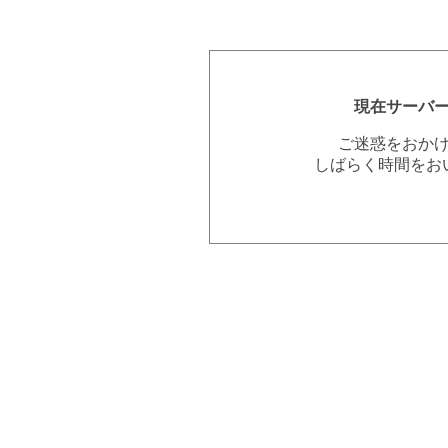
現在サーバ
ご迷惑をおか
しばらく時間をお