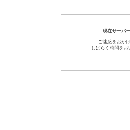
現在サーバ
ご迷惑をおか
しばらく時間をお