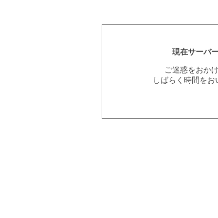
現在サーバ
ご迷惑をおか
しばらく時間をお