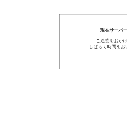
現在サーバ
ご迷惑をおか
しばらく時間をお