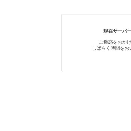
現在サーバ
ご迷惑をおか
しばらく時間をお