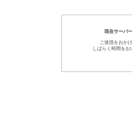
現在サーバ
ご迷惑をおか
しばらく時間をお