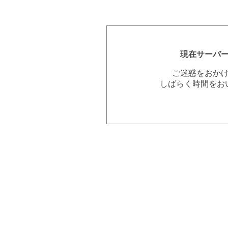
現在サーバ
ご迷惑をおか
しばらく時間をお