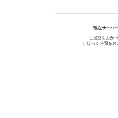
現在サーバ
ご迷惑をおか
しばらく時間をお