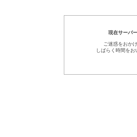
現在サーバ
ご迷惑をおか
しばらく時間をお