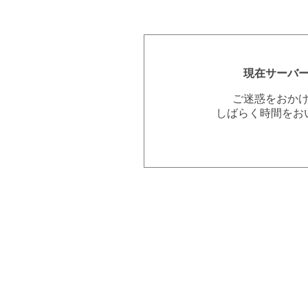
現在サーバ
ご迷惑をおか
しばらく時間をお