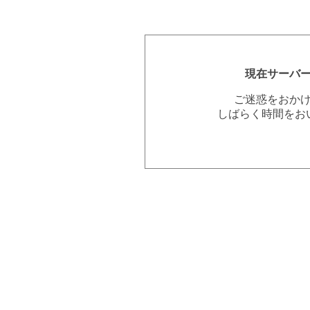
現在サーバ
ご迷惑をおか
しばらく時間をお