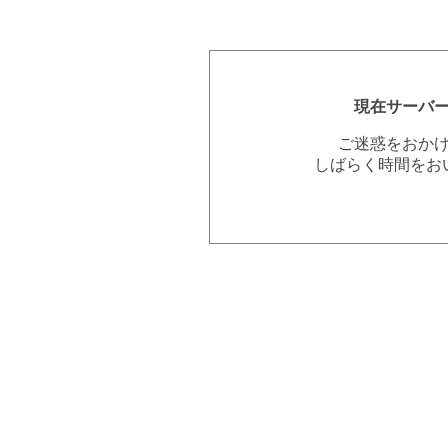
現在サーバ
ご迷惑をおか
しばらく時間をお