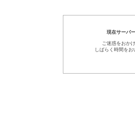
現在サーバ
ご迷惑をおか
しばらく時間をお