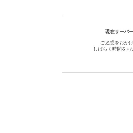
現在サーバ
ご迷惑をおか
しばらく時間をお