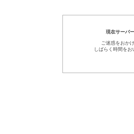
現在サーバ
ご迷惑をおか
しばらく時間をお