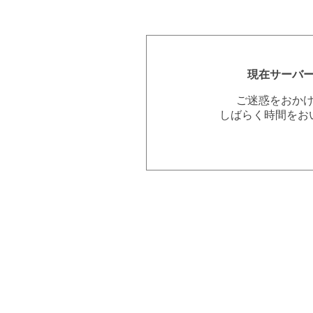
現在サーバ
ご迷惑をおか
しばらく時間をお