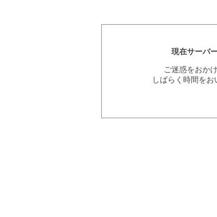
現在サーバ
ご迷惑をおか
しばらく時間をお