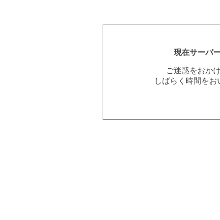
現在サーバ
ご迷惑をおか
しばらく時間をお