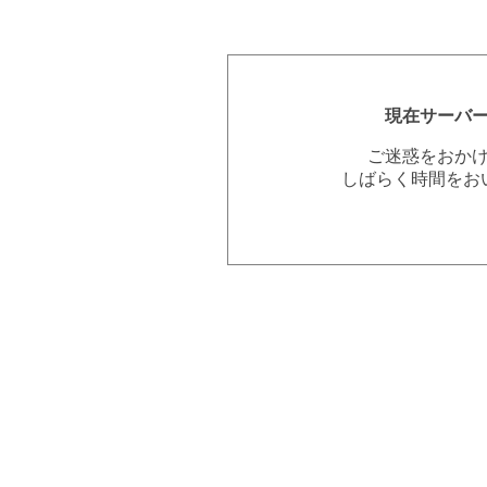
現在サーバ
ご迷惑をおか
しばらく時間をお