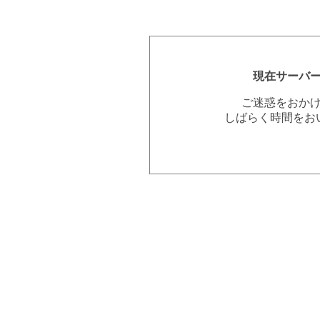
現在サーバ
ご迷惑をおか
しばらく時間をお