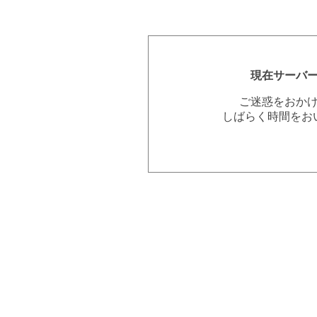
現在サーバ
ご迷惑をおか
しばらく時間をお