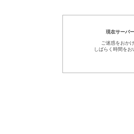
現在サーバ
ご迷惑をおか
しばらく時間をお