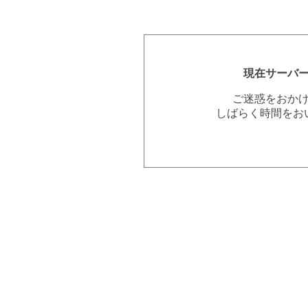
現在サーバ
ご迷惑をおか
しばらく時間をお