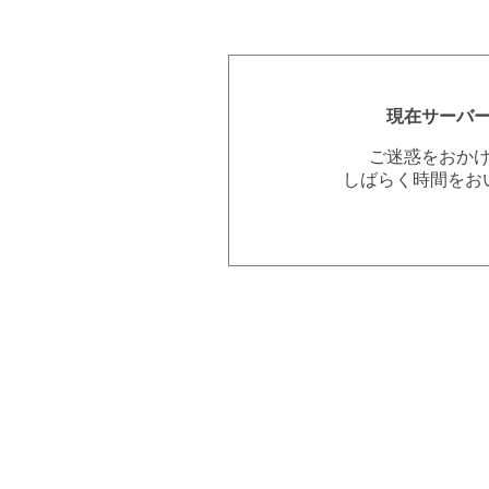
現在サーバ
ご迷惑をおか
しばらく時間をお