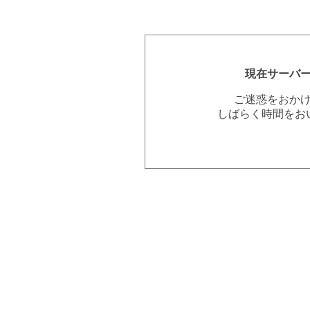
現在サーバ
ご迷惑をおか
しばらく時間をお