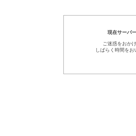
現在サーバ
ご迷惑をおか
しばらく時間をお