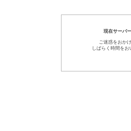
現在サーバ
ご迷惑をおか
しばらく時間をお