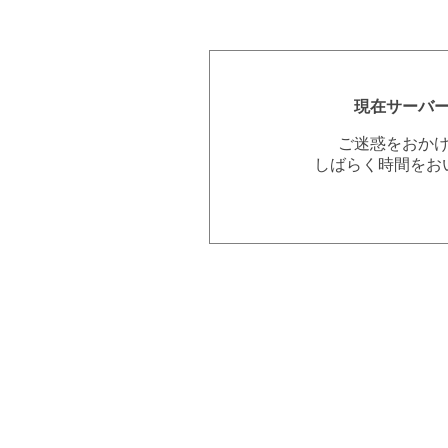
現在サーバ
ご迷惑をおか
しばらく時間をお