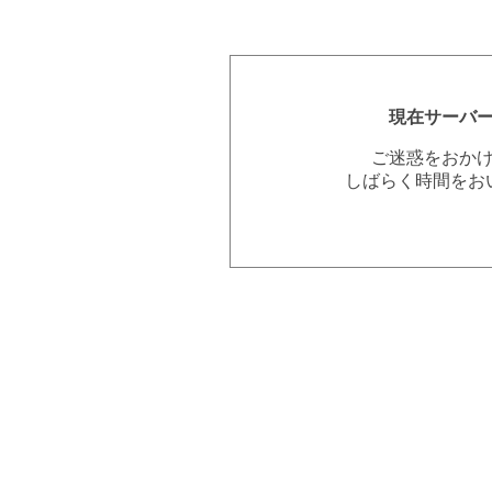
現在サーバ
ご迷惑をおか
しばらく時間をお