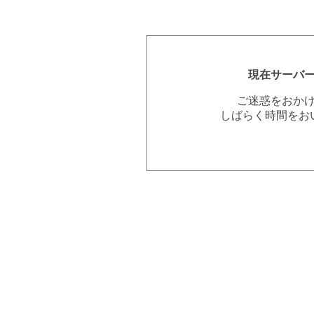
現在サーバ
ご迷惑をおか
しばらく時間をお