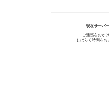
現在サーバ
ご迷惑をおか
しばらく時間をお