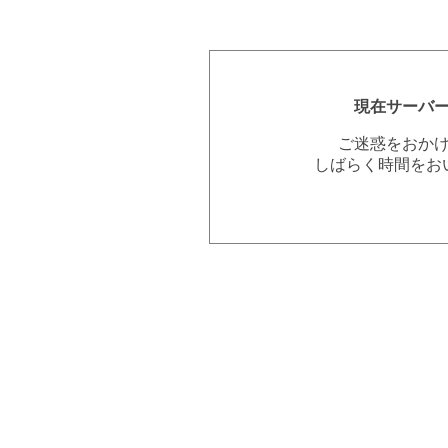
現在サーバ
ご迷惑をおか
しばらく時間をお