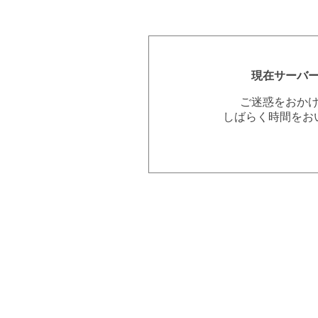
現在サーバ
ご迷惑をおか
しばらく時間をお