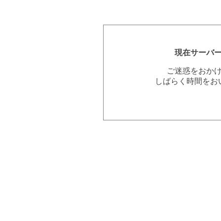
現在サーバ
ご迷惑をおか
しばらく時間をお