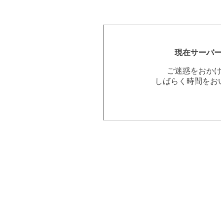
現在サーバ
ご迷惑をおか
しばらく時間をお