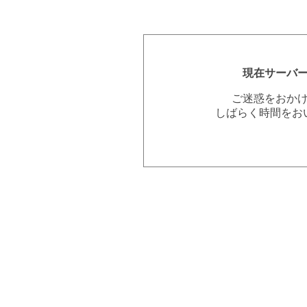
現在サーバ
ご迷惑をおか
しばらく時間をお