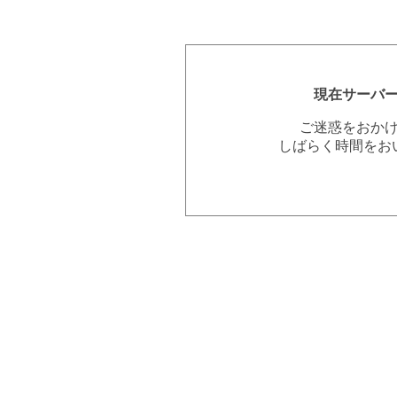
現在サーバ
ご迷惑をおか
しばらく時間をお