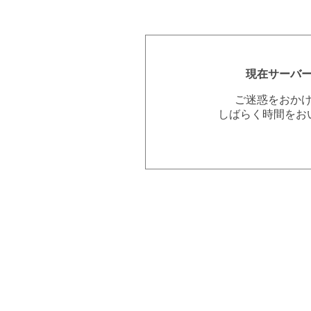
現在サーバ
ご迷惑をおか
しばらく時間をお