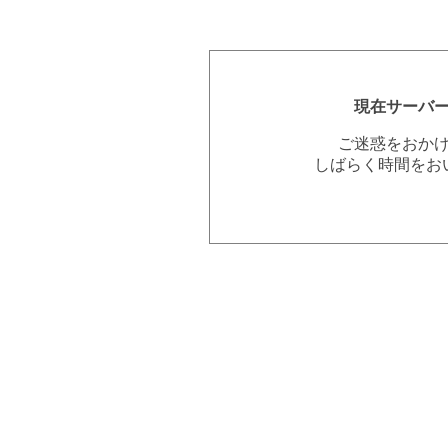
現在サーバ
ご迷惑をおか
しばらく時間をお