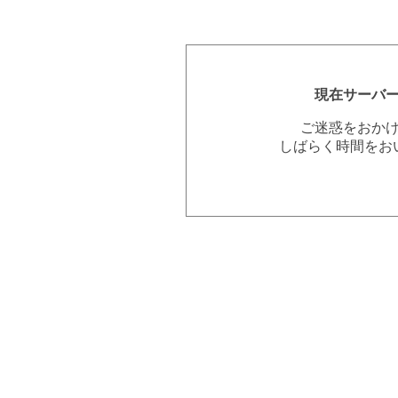
現在サーバ
ご迷惑をおか
しばらく時間をお