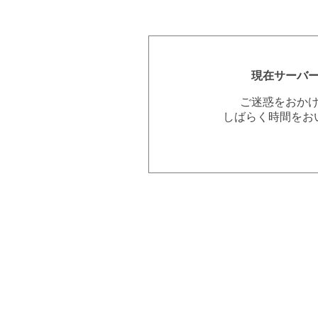
現在サーバ
ご迷惑をおか
しばらく時間をお