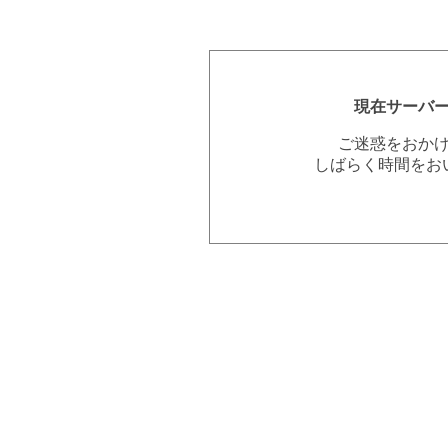
現在サーバ
ご迷惑をおか
しばらく時間をお