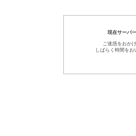
現在サーバ
ご迷惑をおか
しばらく時間をお