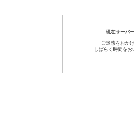
現在サーバ
ご迷惑をおか
しばらく時間をお