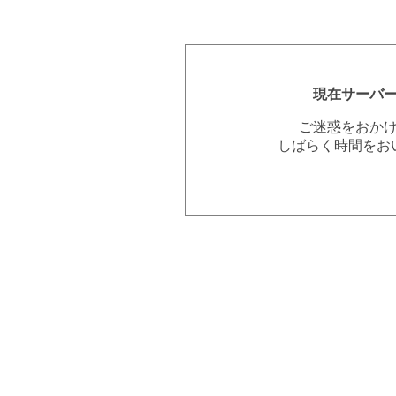
現在サーバ
ご迷惑をおか
しばらく時間をお