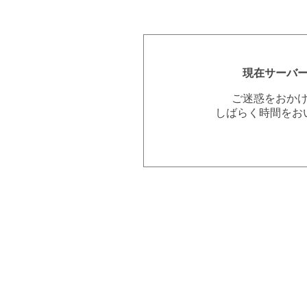
現在サーバ
ご迷惑をおか
しばらく時間をお