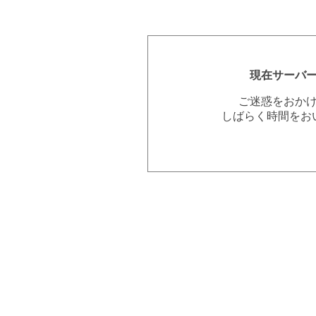
現在サーバ
ご迷惑をおか
しばらく時間をお