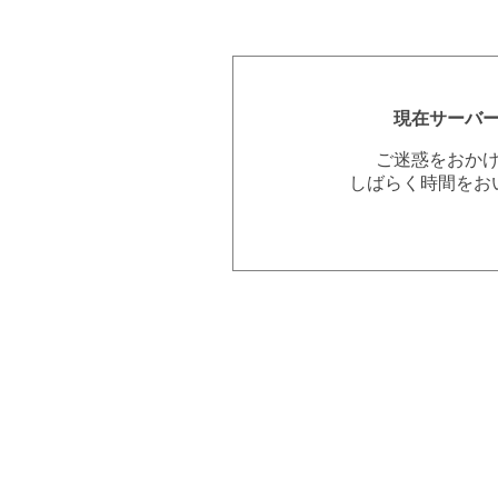
現在サーバ
ご迷惑をおか
しばらく時間をお