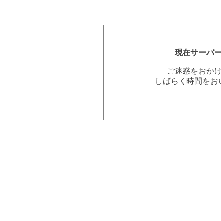
現在サーバ
ご迷惑をおか
しばらく時間をお