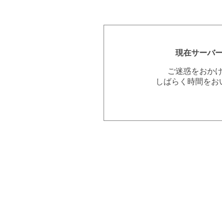
現在サーバ
ご迷惑をおか
しばらく時間をお